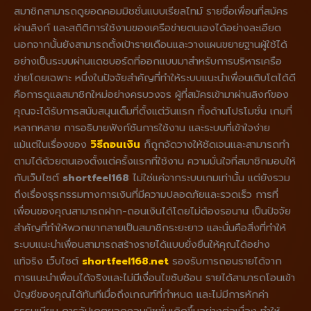
สมาชิกสามารถดูยอดคอมมิชชั่นแบบเรียลไทม์ รายชื่อเพื่อนที่สมัคร
ผ่านลิงก์ และสถิติการใช้งานของเครือข่ายตนเองได้อย่างละเอียด
นอกจากนั้นยังสามารถตั้งเป้ารายเดือนและวางแผนขยายฐานผู้ใช้ได้
อย่างเป็นระบบผ่านแดชบอร์ดที่ออกแบบมาสำหรับการบริหารเครือ
ข่ายโดยเฉพาะ หนึ่งในปัจจัยสำคัญที่ทำให้ระบบแนะนำเพื่อนเติบโตได้ดี
คือการดูแลสมาชิกใหม่อย่างครบวงจร ผู้ที่สมัครเข้ามาผ่านลิงก์ของ
คุณจะได้รับการสนับสนุนเต็มที่ตั้งแต่วันแรก ทั้งด้านโปรโมชั่น เกมที่
หลากหลาย การอธิบายฟังก์ชันการใช้งาน และระบบที่เข้าใจง่าย
แม้แต่ในเรื่องของ
วิธีถอนเงิน
ก็ถูกจัดวางให้ชัดเจนและสามารถทำ
ตามได้ด้วยตนเองตั้งแต่ครั้งแรกที่ใช้งาน ความมั่นใจที่สมาชิกมอบให้
กับเว็บไซต์
shortfeel168
ไม่ใช่แค่จากระบบเกมเท่านั้น แต่ยังรวม
ถึงเรื่องธุรกรรมทางการเงินที่มีความปลอดภัยและรวดเร็ว การที่
เพื่อนของคุณสามารถฝาก-ถอนเงินได้โดยไม่ต้องรอนาน เป็นปัจจัย
สำคัญที่ทำให้พวกเขากลายเป็นสมาชิกระยะยาว และนั่นคือสิ่งที่ทำให้
ระบบแนะนำเพื่อนสามารถสร้างรายได้แบบยั่งยืนให้คุณได้อย่าง
แท้จริง เว็บไซต์
shortfeel168.net
รองรับการถอนรายได้จาก
การแนะนำเพื่อนได้จริงและไม่มีเงื่อนไขซับซ้อน รายได้สามารถโอนเข้า
บัญชีของคุณได้ทันทีเมื่อถึงเกณฑ์ที่กำหนด และไม่มีการหักค่า
ธรรมเนียม การอัปเดตยอดคอมมิชชั่นเกิดขึ้นอย่างต่อเนื่อง ทำให้